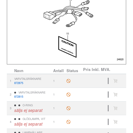
Pris
Inkl. MVA.
Navn
Antall
Status
VARVTALSRÄKNARE
1
1
872875
VARVTALSRÄKNARE
2
1
872815
O-RING
3
1
säljs ej separat
GLÖDLAMPA, VIT
4
1
säljs ej separat
LAMPHÅLLARE