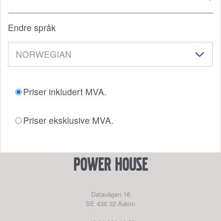
Endre språk
Priser inkludert MVA.
Priser eksklusive MVA.
Power House
Datavägen 16
SE 436 32
Askim