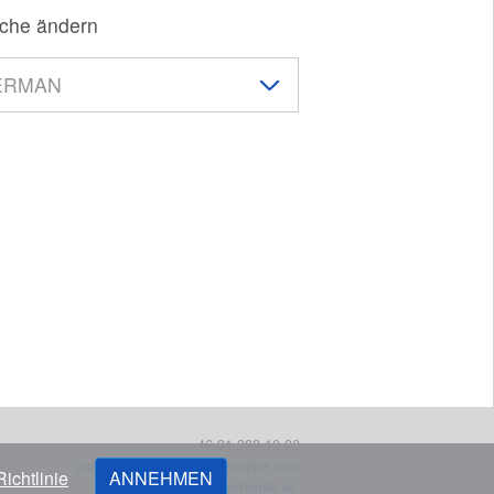
che ändern
+46 31 388 10 80
partssales@marinepartseurope.com
ichtlinie
ANNEHMEN
https://powerhouse.se/