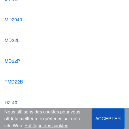
MD2040
MD22L
MD22P
TMD22B
D2-40
Nous utilisons des cookies pour vous
offrir la meilleure expérience sur notre
ACCEPTER
D2-40B
site Web.
Politique des cookies